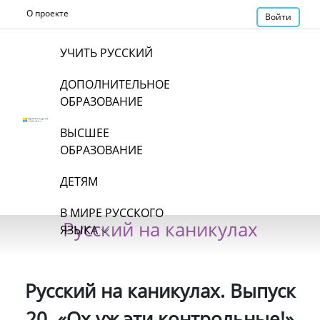
О проекте
Войти
УЧИТЬ РУССКИЙ
ДОПОЛНИТЕЛЬНОЕ
ОБРАЗОВАНИЕ
ВЫСШЕЕ
ОБРАЗОВАНИЕ
ДЕТЯМ
В МИРЕ РУССКОГО
Русский на каникулах
ЯЗЫКА
Русский на каникулах. Выпуск
20. «Ох уж эти контрольные!»